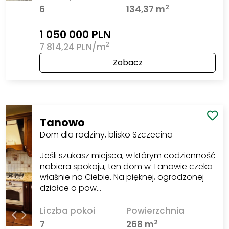
2
6
134,37 m
1 050 000 PLN
2
7 814,24 PLN/m
Zobacz
Tanowo
Dom dla rodziny, blisko Szczecina
Jeśli szukasz miejsca, w którym codzienność
nabiera spokoju, ten dom w Tanowie czeka
właśnie na Ciebie. Na pięknej, ogrodzonej
działce o pow…
Liczba pokoi
Powierzchnia
2
7
268 m