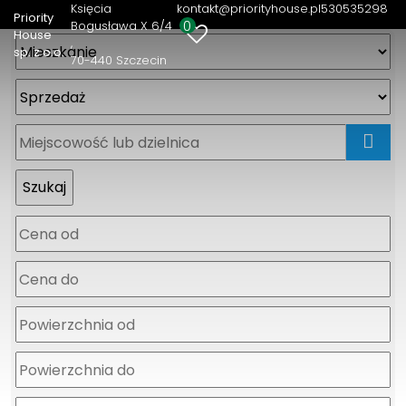
Księcia
kontakt@priorityhouse.pl
530535298
Priority
0
Bogusława X 6/4
House
sp. z o.o.
70-440 Szczecin
mapa