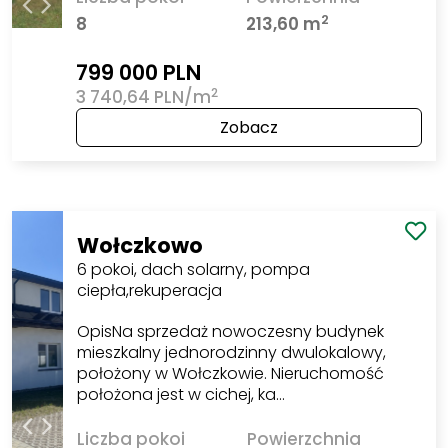
2
8
213,60 m
799 000 PLN
2
3 740,64 PLN/m
Zobacz
Wołczkowo
6 pokoi, dach solarny, pompa
ciepła,rekuperacja
OpisNa sprzedaż nowoczesny budynek
mieszkalny jednorodzinny dwulokalowy,
położony w Wołczkowie. Nieruchomość
położona jest w cichej, ka…
Liczba pokoi
Powierzchnia