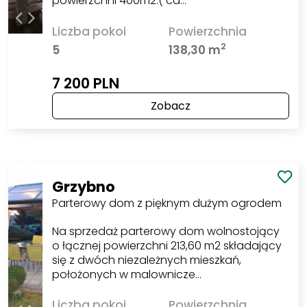
powierzchni 400m2.( ca…
Liczba pokoi
Powierzchnia
2
5
138,30 m
7 200 PLN
Zobacz
Grzybno
Parterowy dom z pięknym dużym ogrodem
Na sprzedaż parterowy dom wolnostojący
o łącznej powierzchni 213,60 m2 składający
się z dwóch niezależnych mieszkań,
położonych w malownicze…
Liczba pokoi
Powierzchnia