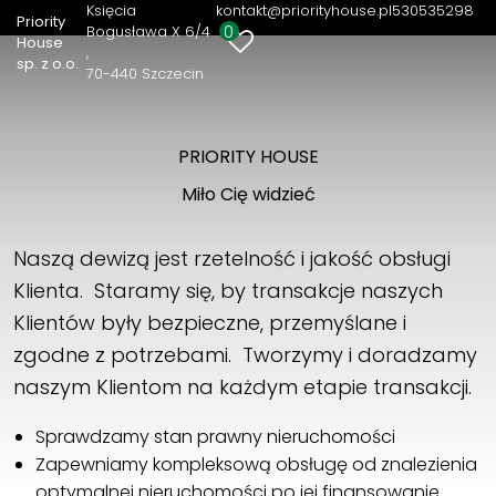
Księcia
kontakt@priorityhouse.pl
530535298
Priority
0
Bogusława X 6/4
House
sp. z o.o.
70-440 Szczecin
PRIORITY HOUSE
Miło Cię widzieć
Naszą dewizą jest rzetelność i jakość obsługi
Klienta. Staramy się, by transakcje naszych
Klientów były bezpieczne, przemyślane i
zgodne z potrzebami. Tworzymy i doradzamy
naszym Klientom na każdym etapie transakcji.
Sprawdzamy stan prawny nieruchomości
Zapewniamy kompleksową obsługę od znalezienia
optymalnej nieruchomości po jej finansowanie