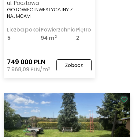
ul. Pocztowa
GOTOWIEC INWESTYCYJNY Z
NAJMCAMI
Liczba pokoi
Powierzchnia
Piętro
2
5
94 m
2
749 000 PLN
Zobacz
2
7 968,09 PLN/m