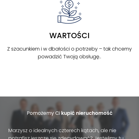
WARTOŚCI
Z szacunkiem i w dbałości o potrzeby – tak chcemy
powadzić Twoją obsługę..
Pomożemy Ci
kupić nieruchomość
Marzysz o idealnych czterech kątach, ale nie
potrafisz jeszcze się zdecydować? Jesteśmy tu