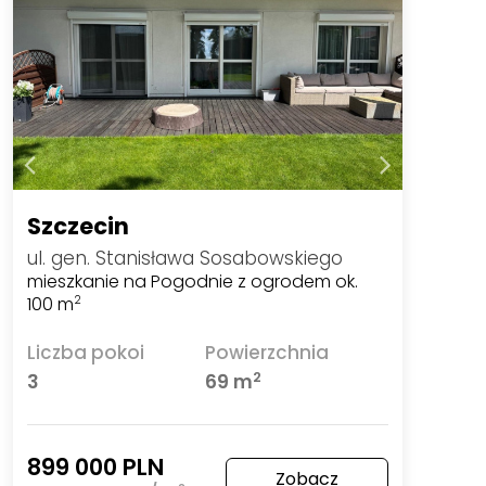
Szczecin
ul. gen. Stanisława Sosabowskiego
mieszkanie na Pogodnie z ogrodem ok.
100 m
2
Liczba pokoi
Powierzchnia
2
3
69 m
899 000 PLN
Zobacz