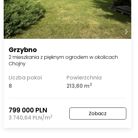
Grzybno
2 mieszkania z pięknym ogrodem w okolicach
Chojny
Liczba pokoi
Powierzchnia
2
8
213,60 m
799 000 PLN
Zobacz
2
3 740,64 PLN/m