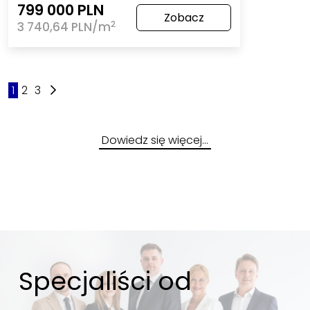
799 000 PLN
Zobacz
2
3 740,64 PLN/m
1
2
3
Dowiedz się więcej…
Specjaliści od